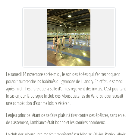
Le samedi 16 novembre après-midi, le son des épées qui s'entrechoquent
pouvait surprendre les habitués du gymnase de Lilandry. En effet, le samedi
après-midi, il est rare que la salle d'armes reçoivent des invités. C'est pourtant
le cas ce jour là puisque le club des Mousquetaires du Val d'Europe recevait
une compétition d'escrime loisirs vétéran.
L'enjeu principal étant de se faire plaisir à tirer contre des épéistes, sans enjeu
de classement, l'ambiance était bonne et les sourires nombreux.
Le club des Mousquetaires était représenté par Nicolas, Olivier, Patrick, Alexis