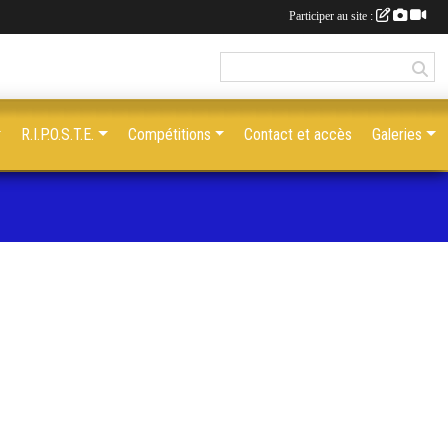
Participer au site :
R.I.P.O.S.T.E.
Compétitions
Contact et accès
Galeries