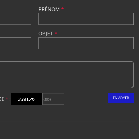
PRÉNOM
*
OBJET
*
ENVOYER
DE
*
: