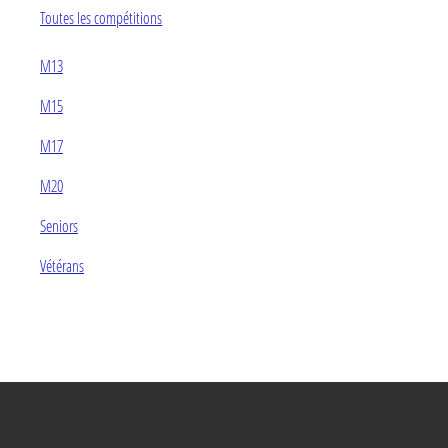
Toutes les compétitions
M13
M15
M17
M20
Seniors
Vétérans