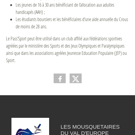
Les jeunes de 16 à 30 ans bénéficiant de l’allocation aux adultes
handicapés (AAH) ;
Les étudiants boursiers et les bénéficiaires d’une aide annuelle du Crous
de moins de 28 ans.
Le Pass’Sport peut être utilisé dans un club affilié aux fédérations sportives
agréées par le ministère des Sports et des Jeux Olympiques et Paralympiques
ainsi que dans les associations agréées Jeunesse Education Populaire (JEP) ou
Sport.
LES MOUSQUETAIRES
DU VAL D'EUROPE