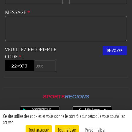
MESSAGE
*
VEUILLEZ RECOPIER LE
ENVOYER
CODE
*
:
SPORTS
REGIONS
Ce site utilise des cookies et vous donne le contrôle sur ceux que vous souhaitez
activer
Tout accepter
Tout refuser
Personnaliser
Envie de participer ?
CONNEXION