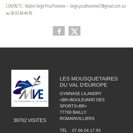
CONTACTS : Maître Serge Prud'homme – Serge.prudhomme57@gmail.com ou
au 06 03 84 44 49
LES MOUSQUETAIRES
DU VAL D'EUROPE
GYMNASE LILANDRY
<BR>BOULEVARD DES
SPORTS<BR>
77700
BAILLY
ROMAINVILLIERS
39702
VISITES
TÉL. :
07.66.04.17.93