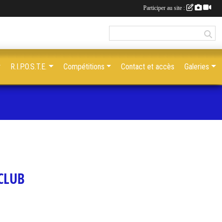
Participer au site :
R.I.P.O.S.T.E.
Compétitions
Contact et accès
Galeries
 CLUB