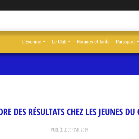
L'Escrime
Le Club
Horaires et tarifs
Parasport
RE DES RÉSULTATS CHEZ LES JEUNES DU
PUBLIÉE LE
09 FÉVR. 2019