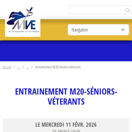
Panneau de gestion des cookies
Accueil
entrainement M20-Séniors-véterants
ENTRAINEMENT M20-SÉNIORS-
VÉTERANTS
LE
MERCREDI
11
FÉVR.
2026
DE 19H30 À 21H30