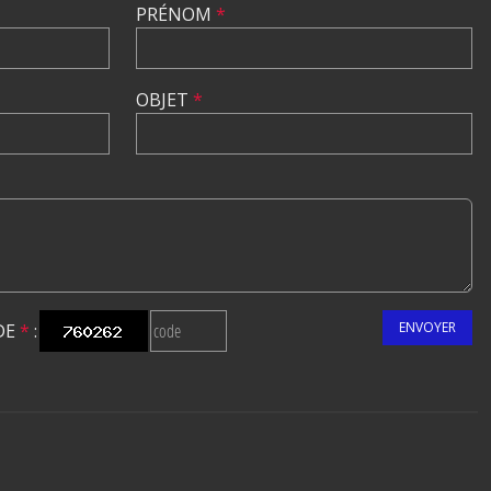
PRÉNOM
*
OBJET
*
ENVOYER
DE
*
: