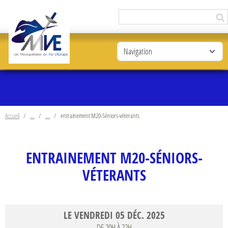
Panneau de gestion des cookies
Accueil
entrainement M20-Séniors-véterants
ENTRAINEMENT M20-SÉNIORS-
VÉTERANTS
LE
VENDREDI
05
DÉC.
2025
DE 20H À 22H