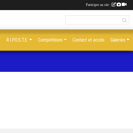
Participer au site :
R.I.P.O.S.T.E.
Compétitions
Contact et accès
Galeries