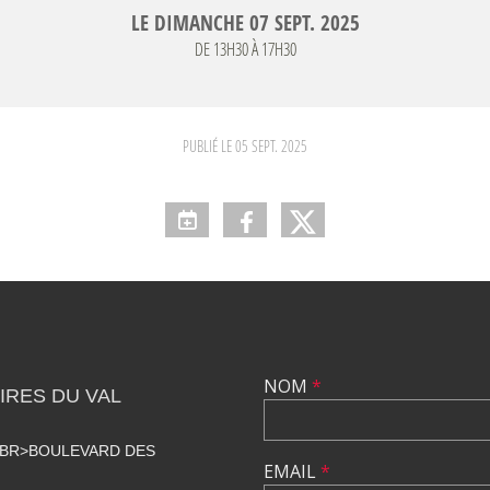
LE
DIMANCHE
07
SEPT.
2025
DE 13H30 À 17H30
PUBLIÉ LE
05 SEPT. 2025
NOM
*
RES DU VAL
<BR>BOULEVARD DES
EMAIL
*