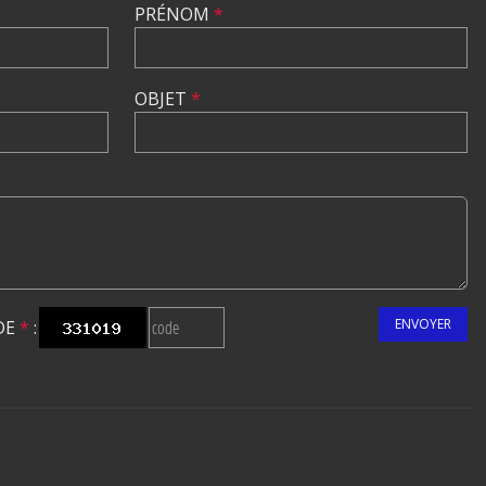
PRÉNOM
*
OBJET
*
ENVOYER
DE
*
: