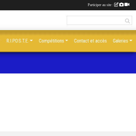
Participer au site :
R.I.P.O.S.T.E.
Compétitions
Contact et accès
Galeries