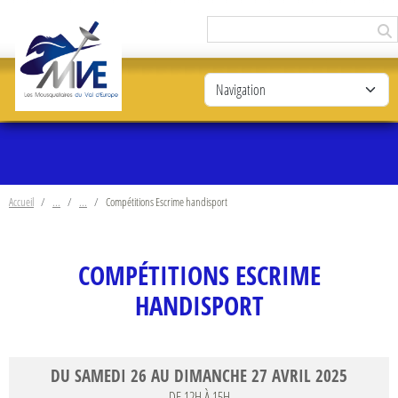
Panneau de gestion des cookies
Accueil
Compétitions Escrime handisport
COMPÉTITIONS ESCRIME
HANDISPORT
DU
SAMEDI
26
AU
DIMANCHE
27
AVRIL
2025
DE 12H À 15H