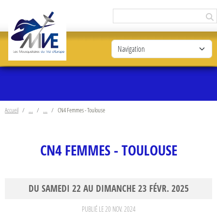
Panneau de gestion des cookies
Accueil
CN4 Femmes - Toulouse
CN4 FEMMES - TOULOUSE
DU
SAMEDI
22
AU
DIMANCHE
23
FÉVR.
2025
PUBLIÉ LE
20 NOV. 2024