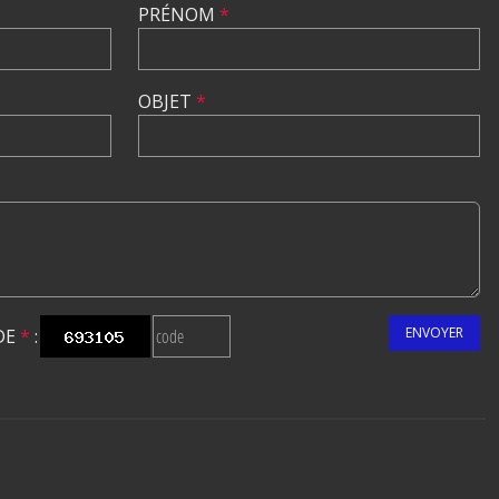
PRÉNOM
*
OBJET
*
ENVOYER
DE
*
: