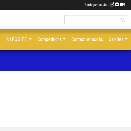
Participer au site :
R.I.P.O.S.T.E.
Compétitions
Contact et accès
Galeries