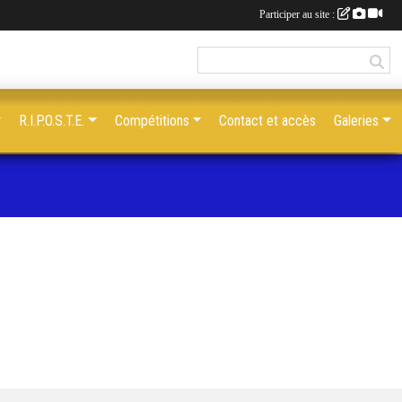
Participer au site :
R.I.P.O.S.T.E.
Compétitions
Contact et accès
Galeries