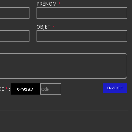
PRÉNOM
*
OBJET
*
ENVOYER
DE
*
: