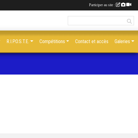
Participer au site :
R.I.P.O.S.T.E.
Compétitions
Contact et accès
Galeries