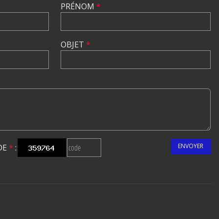
PRÉNOM
*
OBJET
*
ENVOYER
DE
*
: