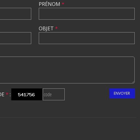
PRÉNOM
*
OBJET
*
ENVOYER
DE
*
: