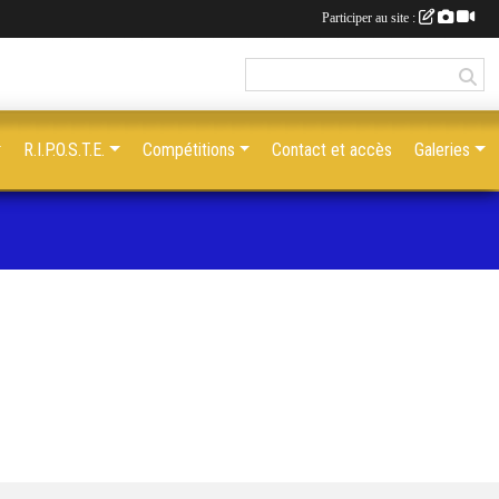
Participer au site :
R.I.P.O.S.T.E.
Compétitions
Contact et accès
Galeries